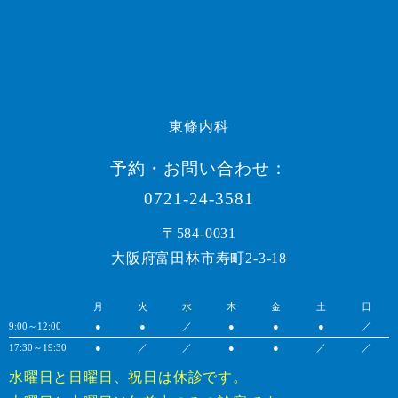
東條内科
予約・お問い合わせ：
0721-24-3581
〒584-0031
大阪府富田林市寿町2-3-18
月
火
水
木
金
土
日
9:00～12:00
●
●
／
●
●
●
／
17:30～19:30
●
／
／
●
●
／
／
水曜日と日曜日、祝日は休診です。